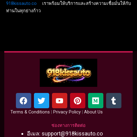
918kissauto.co
เราพร้อมให้บริการและสร้างความเชื่อมั่นให้กับ
ท่านในทุกย่างก้าว
F
T
Y
P
M
T
a
w
o
i
e
u
c
i
u
n
d
m
Terms & Conditions
|
Privacy Policy
|
About Us
e
t
t
t
i
b
b
t
u
e
u
l
ช่องทางการติดต่อ
o
e
b
r
m
r
อีเมล:
support@918kissauto.co